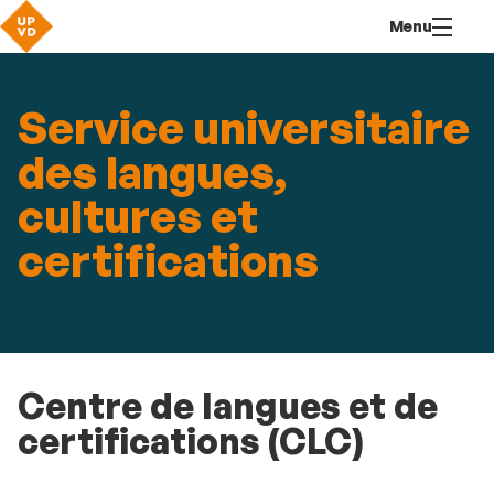
Aller
Navigation
Accès
Connexion
Menu
au
directs
contenu
Service universitaire
des langues,
cultures et
certifications
Centre de langues et de
certifications (CLC)