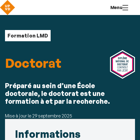
Aller
Navigation
Accès
Connexion
Menu
au
directs
contenu
Formation LMD
Doctorat
Résumé
Préparé au sein d’une École
doctorale, le doctorat est une
formation à et par la recherche.
Mise à jour le
29 septembre 2025
Détails
Informations