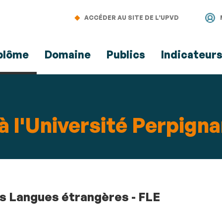
Aller
Navigation
Accès
Connexion
au
directs
ACCÉDER AU SITE DE L’UPVD
contenu
plôme
Domaine
Publics
Indicateur
à l'Université Perpigna
s Langues étrangères - FLE