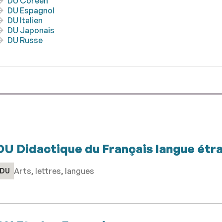
DU Coréen
DU Espagnol
DU Italien
DU Japonais
DU Russe
DU Didactique du Français langue étr
Arts, lettres, langues
DU