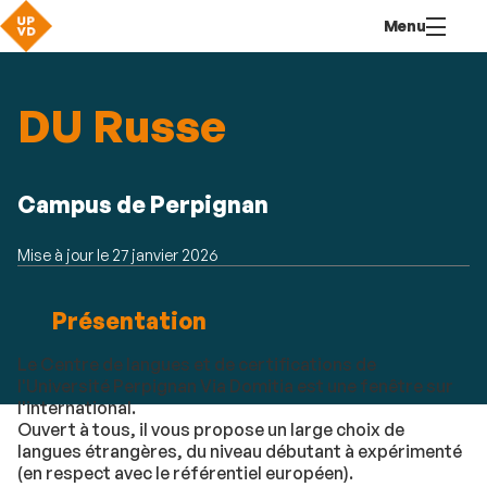
Aller
Navigation
Accès
Connexion
Menu
au
directs
contenu
DU Russe
Résumé
Campus de Perpignan
Mise à jour le
27 janvier 2026
Détails
Présentation
Le Centre de langues et de certifications de
l'Université Perpignan Via Domitia est une fenêtre sur
l'international.
Ouvert à tous, il vous propose un large choix de
langues étrangères, du niveau débutant à expérimenté
(en respect avec le référentiel européen).