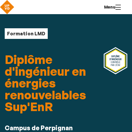
Aller
Navigation
Accès
Connexion
Menu
au
directs
contenu
Formation LMD
Diplôme
d'ingénieur en
énergies
renouvelables
Sup'EnR
Résumé
Campus de Perpignan