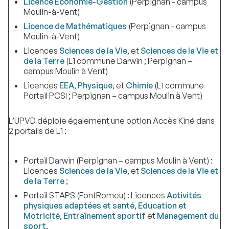
Licence Economie-Gestion
(Perpignan - campus
Moulin-à-Vent)
Licence de Mathématiques
(Perpignan - campus
Moulin-à-Vent)
Licences
Sciences de la Vie
, et
Sciences de la Vie et
de la Terre
(L1 commune Darwin ; Perpignan –
campus Moulin à Vent)
Licences
EEA
,
Physique
, et
Chimie
(L1 commune
Portail PCSI ; Perpignan – campus Moulin à Vent)
L’UPVD déploie également une option Accès Kiné dans
2 portails de L1 :
Portail Darwin (Perpignan – campus Moulin à Vent) :
Licences
Sciences de la Vie
, et
Sciences de la Vie et
de la Terre
;
Portail STAPS (FontRomeu) : Licences
Activités
physiques adaptées et santé
,
Education et
Motricité
,
Entraînement sportif
et
Management du
sport
.