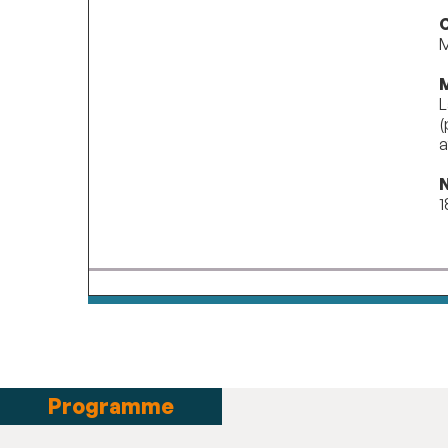
C
M
M
L
(
a
1
Programme