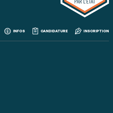
Call
INFOS
CANDIDATURE
INSCRIPTION
to
actions