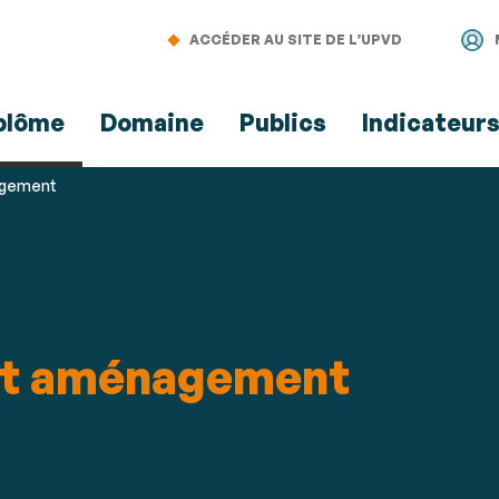
Aller
Navigation
Accès
Connexion
au
directs
ACCÉDER AU SITE DE L’UPVD
contenu
plôme
Domaine
Publics
Indicateur
agement
et aménagement