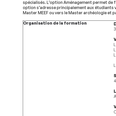
spécialisés. L’option Aménagement permet de fo
option s’adresse principalement aux étudiants 
Master MEEF ou vers le Master archéologie et 
Organisation de la formation
3
V
L
L
L
L
S
4
A
V
C