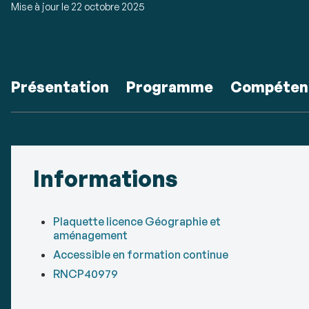
Mise à jour le
22 octobre 2025
Accéder
Présentation
Programme
Compéten
aux
sections
Détails
de
Informations
la
fiche
Plaquette licence Géographie et
aménagement
Accessible en formation continue
RNCP40979