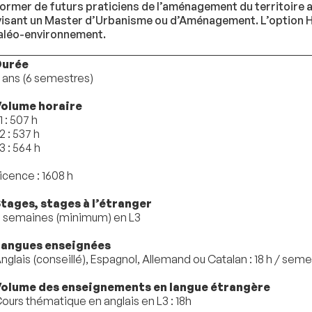
rmer de futurs praticiens de l’aménagement du territoire a
visant un Master d’Urbanisme ou d’Aménagement. L’option His
paléo-environnement.
Durée
 ans (6 semestres)
olume horaire
1 : 507 h
2 : 537 h
3 : 564 h
icence : 1608 h
tages, stages à l’étranger
 semaines (minimum) en L3
Langues enseignées
nglais (conseillé), Espagnol, Allemand ou Catalan : 18 h / se
olume des enseignements en langue étrangère
ours thématique en anglais en L3 : 18h