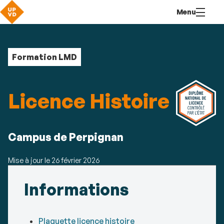
Aller
Navigation
Accès
Connexion
Menu
au
directs
contenu
Formation LMD
Licence Histoire
Résumé
Campus de Perpignan
Mise à jour le
26 février 2026
Détails
Informations
Plaquette licence histoire