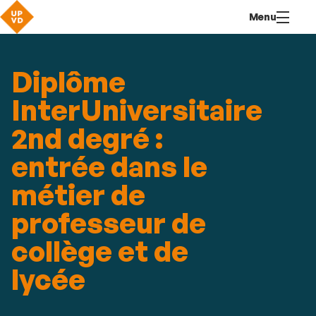
Aller
Navigation
Accès
Connexion
Menu
au
directs
contenu
Diplôme
InterUniversitaire
2nd degré :
entrée dans le
métier de
professeur de
collège et de
lycée