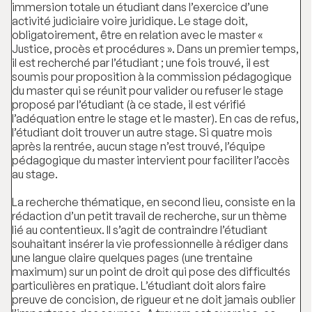
immersion totale un étudiant dans l’exercice d’une
activité judiciaire voire juridique. Le stage doit,
obligatoirement, être en relation avec le master «
Justice, procès et procédures ». Dans un premier temps,
il est recherché par l’étudiant ; une fois trouvé, il est
soumis pour proposition à la commission pédagogique
du master qui se réunit pour valider ou refuser le stage
proposé par l’étudiant (à ce stade, il est vérifié
l’adéquation entre le stage et le master). En cas de refus,
l’étudiant doit trouver un autre stage. Si quatre mois
après la rentrée, aucun stage n’est trouvé, l’équipe
pédagogique du master intervient pour faciliter l’accès
au stage.
La recherche thématique, en second lieu, consiste en la
rédaction d’un petit travail de recherche, sur un thème
lié au contentieux. Il s’agit de contraindre l’étudiant
souhaitant insérer la vie professionnelle à rédiger dans
une langue claire quelques pages (une trentaine
maximum) sur un point de droit qui pose des difficultés
particulières en pratique. L’étudiant doit alors faire
preuve de concision, de rigueur et ne doit jamais oublier