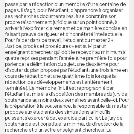
passe par la rédaction d’un mémoire d’une centaine de
pages. Il s’agit, pour l’étudiant, d’apprendre à organiser
ses recherches documentaires, à se construire son
propre raisonnement juridique sur un point donné, à
arriver à l’exprimer clairement et de manière concise en
faisant preuve de rigueur et d’honnêteté intellectuelle.
Pour l’aider dans ce travail, l’étudiant du master 2 «
Justice, procès et procédures » est suivi par un
enseignant chercheur qui doit le recevoir au minimum à
quatre reprises pendant l’année (une première fois pour
parler de la délimitation du sujet, une deuxième pour
discuter du plan proposé par l’étudiant, une troisième en
cours de rédaction et une quatrième fois lorsque la
rédaction des développements est entièrement
terminée). Le mémoire fini, il est reprographié par
l’étudiant et mis à la disposition des membres du jury de
soutenance au moins deux semaines avant celle-ci. Pour
la préparation à la soutenance, la responsable du master
propose aux étudiants des simulations afin qu’ils
puissent s’exercer à cet exercice particulier. Le jury de
soutenance est constitué, a minima, du directeur de la
recherche et d’un autre enseignant chercheur. La