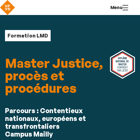
Aller
Navigation
Accès
Connexion
Menu
au
directs
contenu
Formation LMD
Master Justice,
procès et
procédures
Résumé
Parcours : Contentieux
nationaux, européens et
transfrontaliers
Campus Mailly