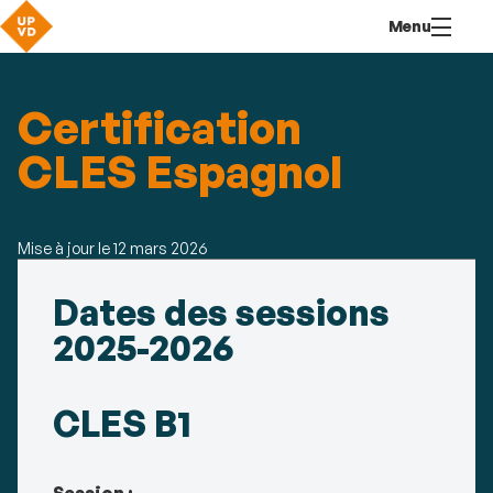
Aller
Navigation
Accès
Connexion
Menu
au
directs
contenu
Certification
CLES Espagnol
Mise à jour le
12 mars 2026
Détails
Dates des sessions
2025-2026
CLES B1
Session :