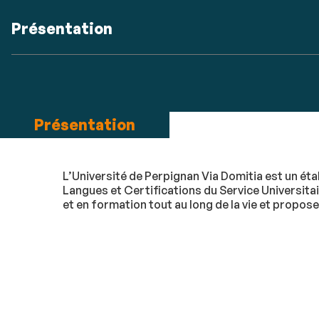
Accéder
Présentation
aux
sections
Détails
de
Présentation
la
fiche
L’Université de Perpignan Via Domitia est un éta
Langues et Certifications du Service Universita
et en formation tout au long de la vie et propose