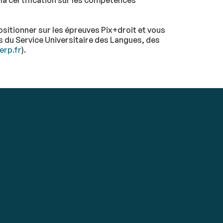
 la certification sur les compétences
sitionner sur les épreuves Pix+droit et vous
s du Service Universitaire des Langues, des
erp.fr
).