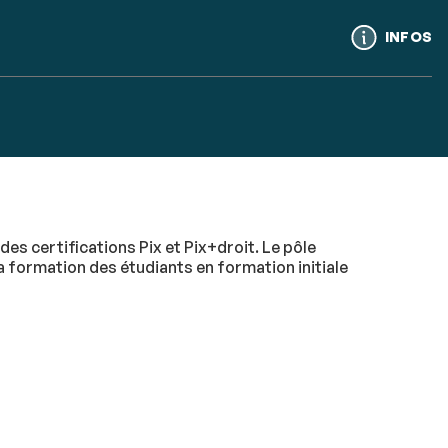
Call
INFOS
to
acti
es certifications Pix et Pix+droit. Le pôle
a formation des étudiants en formation initiale