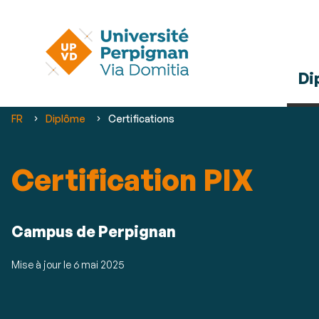
Di
Vous
FR
Diplôme
Certifications
êtes
ici :
Certification PIX
Résumé
Campus de Perpignan
Mise à jour le
6 mai 2025