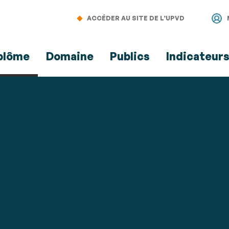
Aller
Navigation
Accès
Connexion
au
directs
ACCÉDER AU SITE DE L’UPVD
contenu
plôme
Domaine
Publics
Indicateur