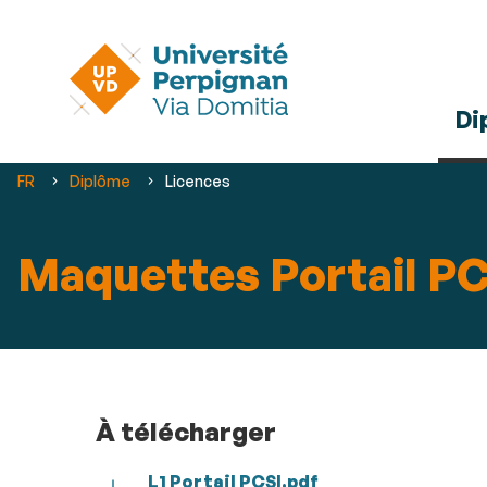
Di
Vous
FR
Diplôme
Licences
êtes
ici :
Maquettes Portail PC
À télécharger
L1 Portail PCSI.pdf