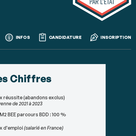
Call
INFOS
CANDIDATURE
INSCRIPTION
to
actions
es Chiffres
x réussite (abandons exclus)
enne de 2021 à 2023
M2 BEE parcours BDD : 100 %
x d'emploi
(salarié en France)