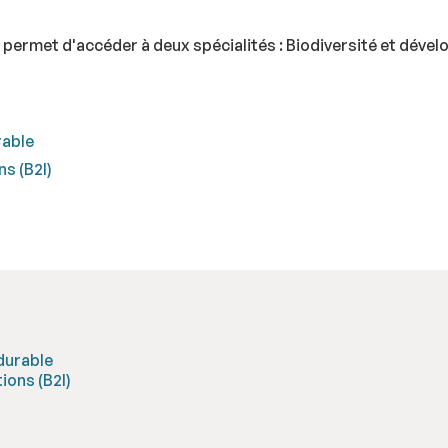
 permet d'accéder à deux spécialités : Biodiversité et dével
rable
ns (B2I)
durable
ions (B2I)