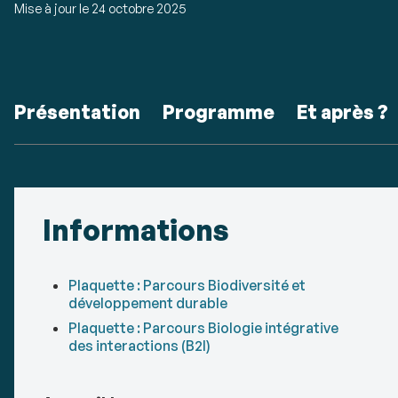
Mise à jour le
24 octobre 2025
Accéder
Présentation
Programme
Et après ?
aux
sections
Détails
de
Informations
la
fiche
Plaquette : Parcours Biodiversité et
développement durable
Plaquette : Parcours Biologie intégrative
des interactions (B2I)