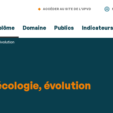
Aller
Navigation
Accès
Connexion
au
directs
ACCÉDER AU SITE DE L’UPVD
contenu
plôme
Domaine
Publics
Indicateur
évolution
écologie, évolution