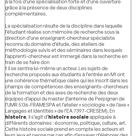
à la fois d’une spécialisation forte et d’une ouverture
grâce à la présence de deux disciplines
complémentaires.
La spécialisation résulte de la discipline dans laquelle
l’étudiant réalise son mémoire de recherche sous la
direction d’une enseignant-chercheur spécialiste
reconnu du domaine d’étude, des ateliers de
méthodologie suivis et des séminaires dans lesquels
l’apprenti-chercheur est immergé dans la recherche en
train de se faire don
t il se sentira lui-même un acteur. Les sujets de
recherche proposés aux étudiants à l’entrée en M1 ont
une cohérence thématique claire qui les inscrit dans les
champs de compétences des enseignants-chercheurs
de la formation et des axes de recherche des deux
équipes d’appui du master (l’antenne de Perpignan de
l’UMR 5136-FRAMESPA et l’atelier « sociologie » de l’axe «
Langages et Identités » de l’EA 7397-CRESEM). En
histoire
, il s’agit d’
histoire sociale
appliquée à
différents domaines : économie, politique, culture, art.
Cette histoire sociale prend en compte les acteurs et
leurs jeux et pense par cas afin d’essayer d’élaborer des