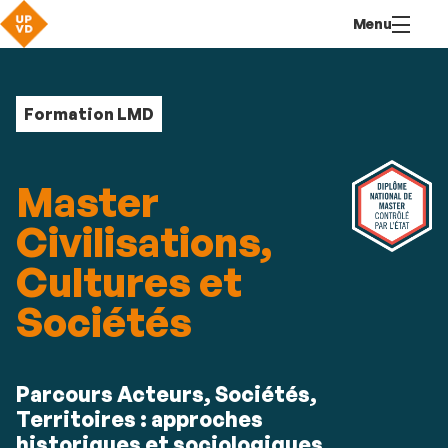
Aller
Navigation
Accès
Connexion
Menu
au
directs
contenu
Formation LMD
Master
Civilisations,
Cultures et
Sociétés
Résumé
Parcours Acteurs, Sociétés,
Territoires : approches
historiques et sociologiques