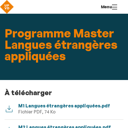
Aller
Navigation
Accès
Connexion
Menu
au
directs
contenu
Programme Master
Langues étrangères
appliquées
À télécharger
M1 Langues étrangères appliquées.pdf
Fichier PDF, 74 Ko
M2 Langues étrangères appliquées.pdf