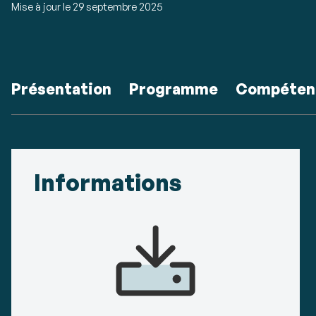
Mise à jour le
29 septembre 2025
Accéder
Présentation
Programme
Compéten
aux
sections
Détails
de
Informations
la
fiche