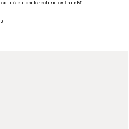
ecruté-e-s par le rectorat en fin de M1
M2