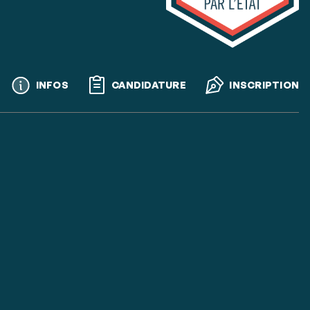
Call
INFOS
CANDIDATURE
INSCRIPTION
to
actions