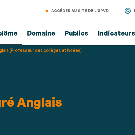
Aller
Navigation
Accès
Connexion
au
directs
ACCÉDER AU SITE DE L’UPVD
contenu
plôme
Domaine
Publics
Indicateur
glais (Professeur des collèges et lycées)
ré Anglais