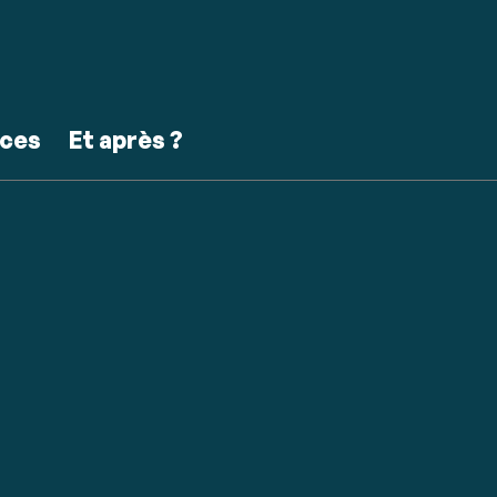
ces
Et après ?