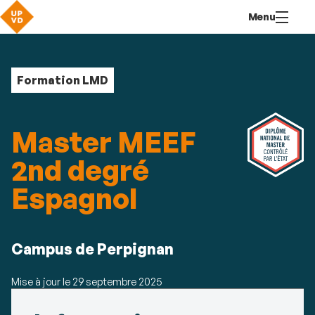
Aller
Navigation
Accès
Connexion
Menu
au
directs
contenu
Formation LMD
Master MEEF
2nd degré
Espagnol
Résumé
Campus de Perpignan
Mise à jour le
29 septembre 2025
Détails