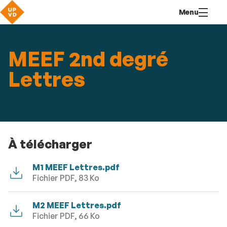
Aller
Navigation
Accès
Connexion
Menu
au
directs
contenu
MEEF 2nd degré
Lettres
À télécharger
M1 MEEF Lettres.pdf
Fichier PDF, 83 Ko
M2 MEEF Lettres.pdf
Fichier PDF, 66 Ko