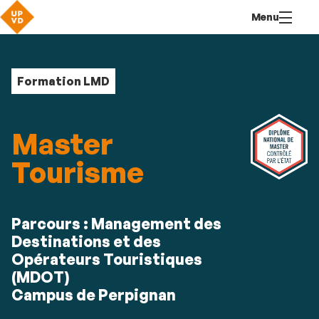
Aller
Navigation
Accès
Connexion
Menu
au
directs
contenu
Formation LMD
Master
Tourisme
Résumé
Parcours : Management des
Destinations et des
Opérateurs Touristiques
(MDOT)
Campus de Perpignan